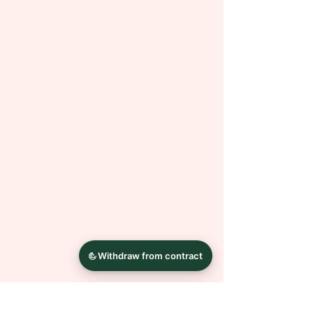
dargestellt werden und das Original
geringfügig von den Fotos auf
deinem Bildschirm abweichen kann.
Bilderrahmen dienen nur der
Dekoration und sind
NICHT
Bestandteil des Angebotes.