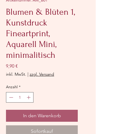
Artikelnummer: AM_B01
Blumen & Blüten 1,
Kunstdruck
Fineartprint,
Aquarell Mini,
minimalitisch
Preis
9,90 €
inkl. MwSt.
|
zzgl. Versand
Anzahl
*
In den Warenkorb
Sofortkauf