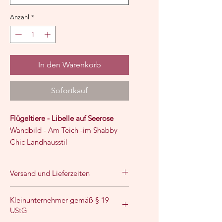
Anzahl
*
In den Warenkorb
Sofortkauf
Flügeltiere - Libelle auf Seerose
Wandbild - Am Teich -im Shabby
Chic Landhausstil
-
passend dazu:
Frosch
und
Ente
-
Wähle aus 3 Materialvarianten
:
Versand und Lieferzeiten
❈
Kunstdruck
:
Die Lieferzeit beträgt 3-5 Werktage
Kleinunternehmer gemäß § 19
BITTE BEACHTE, DU KAUFST DEN
nach Zahlung.
UStG
Versandkosten 3,90 €
DRUCK OHNE RAHMEN!
Versandkostenfrei ab einem