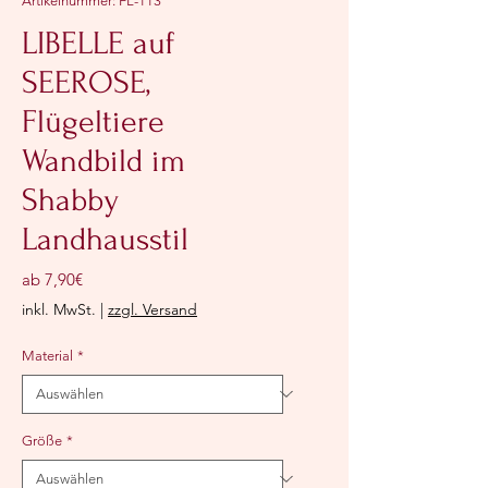
Artikelnummer: FL-113
LIBELLE auf
SEEROSE,
Flügeltiere
Wandbild im
Shabby
Landhausstil
Sale-
ab
7,90€
Preis
inkl. MwSt.
|
zzgl. Versand
Material
*
Größe
*