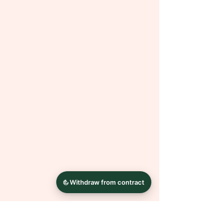
Filtern & Texturen. Durch hinzufügen
von Gebrauchtspuren, Kratzern
oder Knitterfalten lasse ich die
Bilder altern. Diese Optik ist
gewollt
und kein Mangel.
Alles Andere entsteht in Handarbeit.
Dadurch ist jedes Bild ein Unikat.
Bei Fragen oder Wünschen wende
dich einfach mit einer Nachricht an
mich.
Die Farben können auf Grund
unterschiedlicher
Bildschirmkalibrierungen leicht von
der Abbildung abweichen.
Bilderrahmen dienen nur der
Dekoration und sind NICHT