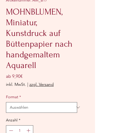
Artikelnummer: AM_B17
MOHNBLUMEN,
Miniatur,
Kunstdruck auf
Büttenpapier nach
handgemaltem
Aquarell
Sale-
ab
9,90€
Preis
inkl. MwSt.
|
zzgl. Versand
Format
*
Anzahl
*