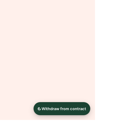
Museumsqualität
Bilderrahmen dienen nur der
Dekoration und sind NICHT
Bestandteil des Angebotes.
Bei Fragen oder Wünschen wende
dich einfach mit einer Nachricht an
mich.
Bitte berücksichtige, dass Farben
auf jedem Monitor anders
dargestellt werden und das Original
geringfügig von den Fotos auf
deinem Bildschirm abweichen kann.