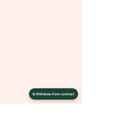
verschiedenen
Filtern & Texturen. Durch hinzufügen
von Gebrauchtspuren, Kratzern
oder Knitterfalten lasse ich die
Bilder altern. Diese Optik ist
gewollt
und kein Mangel.
Alles Andere entsteht in Handarbeit.
Dadurch ist jedes Bild ein Unikat.
Es sind auch andere Größen
möglich. Bei Fragen oder Wünschen
wende dich einfach mit einer
Nachricht an mich.
Die Farben können auf Grund
unterschiedlicher
Bildschirmkalibrierungen leicht von
der Abbildung abweichen.
Bilderrahmen dienen nur der