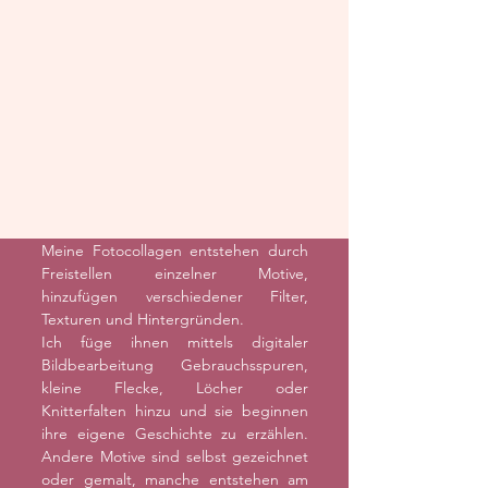
Meine Fotocollagen entstehen durch
Freistellen einzelner Motive,
hinzufügen verschiedener Filter,
Texturen und Hintergründen.
Ich füge ihnen mittels digitaler
Bildbearbeitung Gebrauchsspuren,
kleine Flecke, Löcher oder
Knitterfalten hinzu und sie beginnen
ihre eigene Geschichte zu erzählen.
Andere Motive sind selbst gezeichnet
oder gemalt, manche entstehen am