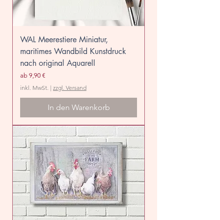
WAL Meerestiere Miniatur,
maritimes Wandbild Kunstdruck
nach original Aquarell
Sale-Preis
ab
9,90 €
inkl. MwSt.
|
zzgl. Versand
In den Warenkorb