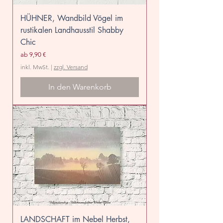
HÜHNER, Wandbild Vögel im
rustikalen Landhausstil Shabby
Chic
Sale-Preis
ab
9,90 €
inkl. MwSt.
|
zzgl. Versand
In den Warenkorb
LANDSCHAFT im Nebel Herbst,