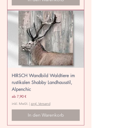
HIRSCH Wandbild Waldtiere im
rustikalen Shabby Landhausstil,
Alpenchic
Sale-Preis
ab
7,90 €
inkl. MwSt.
|
zzgl. Versand
In den Warenkorb