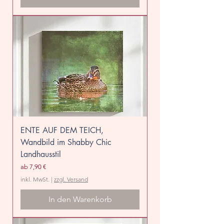
ENTE AUF DEM TEICH,
Wandbild im Shabby Chic
Landhausstil
Sale-Preis
ab
7,90 €
inkl. MwSt.
|
zzgl. Versand
In den Warenkorb