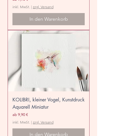
inkl. MwSt.
|
zzgl. Versand
In den Warenkorb
KOLIBRI, kleiner Vogel, Kunstdruck
Aquarell Miniatur
Sale-Preis
ab
9,90 €
inkl. MwSt.
|
zzgl. Versand
In den Warenkorb