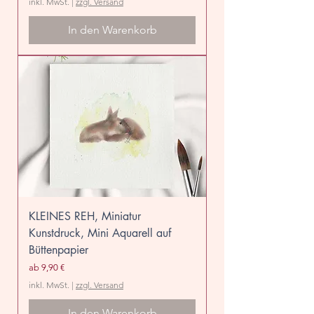
inkl. MwSt.
|
zzgl. Versand
In den Warenkorb
KLEINES REH, Miniatur
Kunstdruck, Mini Aquarell auf
Büttenpapier
Sale-Preis
ab
9,90 €
inkl. MwSt.
|
zzgl. Versand
In den Warenkorb