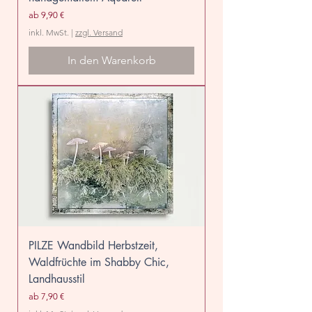
Sale-Preis
ab
9,90 €
inkl. MwSt.
|
zzgl. Versand
In den Warenkorb
PILZE Wandbild Herbstzeit,
Waldfrüchte im Shabby Chic,
Landhausstil
Sale-Preis
ab
7,90 €