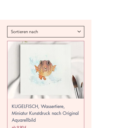
KUGELFISCH, Wassertiere,
Miniatur Kunstdruck nach Original
Aquarellbild
Sale-Preis
ab
9,90 €