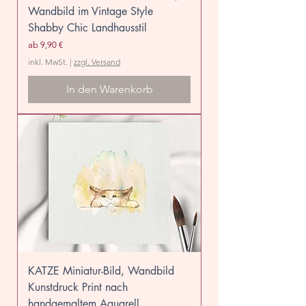
Wandbild im Vintage Style
Shabby Chic Landhausstil
Sale-Preis
ab
9,90 €
inkl. MwSt.
|
zzgl. Versand
In den Warenkorb
KATZE Miniatur-Bild, Wandbild
Kunstdruck Print nach
handgemaltem Aquarell