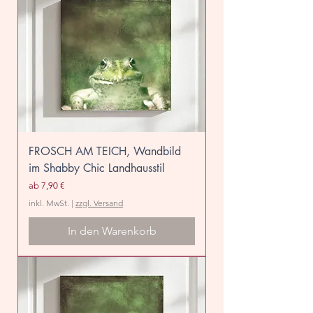
FROSCH AM TEICH, Wandbild
im Shabby Chic Landhausstil
Sale-Preis
ab
7,90 €
inkl. MwSt.
|
zzgl. Versand
In den Warenkorb