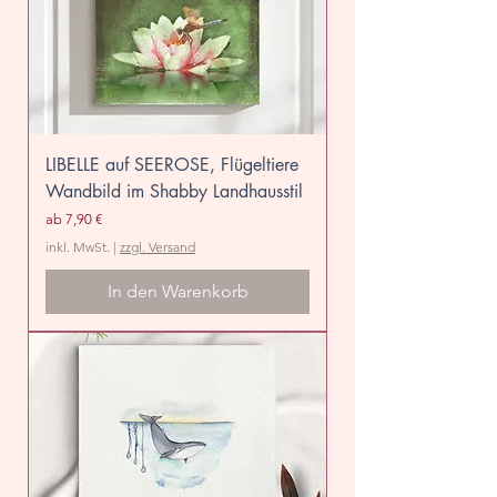
LIBELLE auf SEEROSE, Flügeltiere
Wandbild im Shabby Landhausstil
Sale-Preis
ab
7,90 €
inkl. MwSt.
|
zzgl. Versand
In den Warenkorb