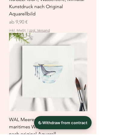
Kunstdruck nach Original
Aquarellbild
Sale-Preis
ab
9,90 €
inkl. MwSt.
|
zzgl. Versand
WAL Meerestiere Miniatur,
maritimes Wandbild Kunstdruck
nach original Aquarell