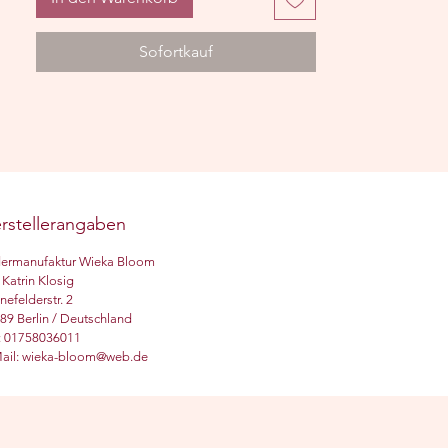
❈
Holzdruck
:
Sofortkauf
MDF-Platte bzw. Sperrholz
Fotopapier, matt
Leim
Acrylfarbe, Acrylgel
Das Motiv wird auf eine Holz-Platte
kaschiert und erhält abschließend ein
rstellerangaben
Finish, wodurch eine leichte Pinselstruktur
entsteht. Gleichzeitig wird
dermanufaktur Wieka Bloom
die Oberfläche versiegelt. Auf der
 Katrin Klosig
Rückseite befindet sich eine kleine
nefelderstr. 2
Bohrung, um das Bild aufzuhängen.
89 Berlin / Deutschland
.: 01758036011
ail: wieka-bloom@web.de
❈
Leinwand-Druck:
Künstlerleinwand, BW/ Polyester
Keilrahmen: Kiefernholz
Druck: hochweriger Injektdruck mit