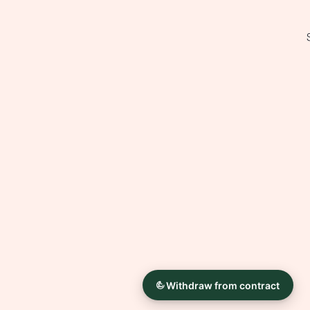
Archivtinten, lichtecht &
alterungsbeständig
Seitenränder bedruckt
Um den Shabby-Effekt zu erhalten,
bearbeite ich Fotos mit verschiedenen
Filtern & Texturen. Durch hinzufügen von
Gebrauchtspuren, Kratzern
oder Knitterfalten lasse ich die Bilder
altern. Diese Optik ist gewollt
und kein Mangel.
Alles Andere entsteht in Handarbeit.
Dadurch ist jedes Bild ein Unikat.
Es sind auch andere Größen möglich. Bei
Fragen oder Wünschen wende dich
einfach mit einer Nachricht an mich.
Die Farben können auf Grund