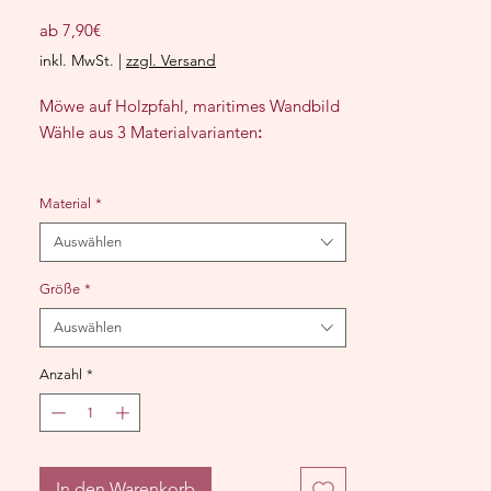
Sale-
ab
7,90€
Preis
inkl. MwSt.
|
zzgl. Versand
Möwe auf Holzpfahl, maritimes Wandbild
Wähle aus 3 Materialvarianten
:​
❈
Kunstdruck
:
Material
*
BITTE BEACHTE, DU KAUFST DEN
DRUCK OHNE RAHMEN!
Auswählen
230g/m² hochwertiger Giclèedruck auf
mattem oder seidenmattem Fine-Art-
Größe
*
Papier
Auswählen
Größe = Motiv einschl. weißem Rand
Druck: hochwertiger Inkjetdruck mit
Anzahl
*
Archivtinten, lichtecht &
alterungsbeständig
Formate ab 40 cm werden gerollt, in
einem stabilen Karton geliefert.
In den Warenkorb