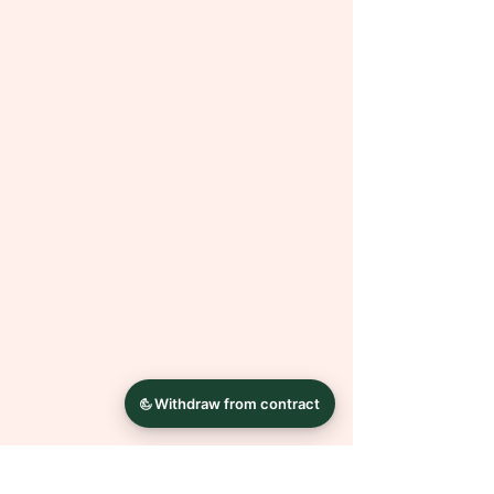
oder Knitterfalten lasse ich die
Bilder altern. Diese Optik ist
gewollt
und kein Mangel.
Alles Andere entsteht in Handarbeit.
Dadurch ist jedes Bild ein Unikat.
Es sind auch andere Größen
möglich. Bei Fragen oder Wünschen
wende dich einfach mit einer
Nachricht an mich.
Die Farben können auf Grund
unterschiedlicher
Bildschirmkalibrierungen leicht von
der Abbildung abweichen.
Bilderrahmen dienen nur der
Dekoration und sind NICHT
Bestandteil des Angebotes.