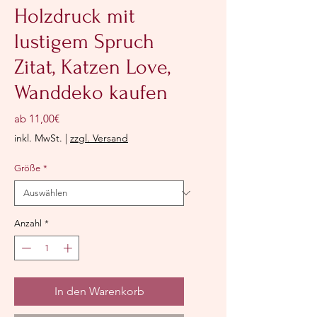
Holzdruck mit
lustigem Spruch
Zitat, Katzen Love,
Wanddeko kaufen
Sale-
ab
11,00€
Preis
inkl. MwSt.
|
zzgl. Versand
Größe
*
Anzahl
*
In den Warenkorb