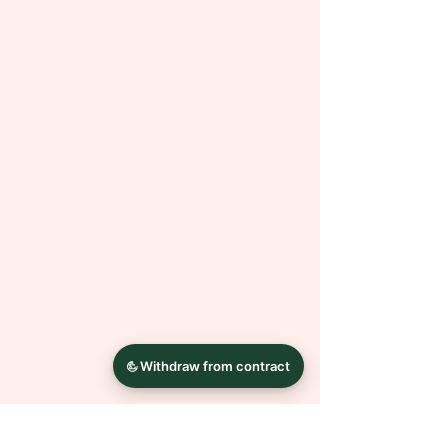
Material:
⮚ MDF-Platte
⮚ Fotopapier
⮚ Acrylgel
Bei Fragen oder Wünschen wende
dich einfach mit einer Nachricht an
mich.
Die Farben können auf Grund
unterschiedlicher
Bildschirmkalibrierungen leicht
abweichen.