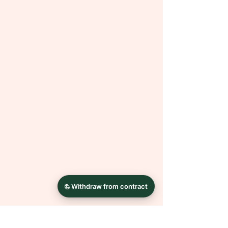
⮚ 12x12x1,0 cm
⮚ 12x12x1,9 cm
Material:
⮚ MDF-Platte
⮚ Fotopapier
⮚ Acrylgel
Bei Fragen oder Wünschen wende
dich einfach mit einer Nachricht an
mich.
Die Farben können auf Grund
unterschiedlicher
Bildschirmkalibrierungen leicht
abweichen.