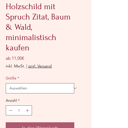
Holzschild mit
Spruch Zitat, Baum
& Wald,
minimalistisch
kaufen
Sale-
ab
11,00€
Preis
inkl. MwSt.
|
zzgl. Versand
Größe
*
Anzahl
*
In den Warenkorb