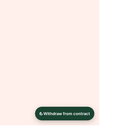
Bilder altern. Diese Optik ist
gewollt
und kein Mangel.
Alles Andere entsteht in Handarbeit.
Dadurch ist jedes Bild ein Unikat.
Es sind auch andere Größen
möglich. Bei Fragen oder Wünschen
wende dich einfach mit einer
Nachricht an mich.
Die Farben können auf Grund
unterschiedlicher
Bildschirmkalibrierungen leicht von
der Abbildung abweichen.
Bilderrahmen dienen nur der
Dekoration und sind NICHT
Bestandteil des Angebotes.
Das Wasserzeichen dient als