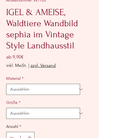
Artikelnummer: WT103
IGEL & AMEISE,
Waldtiere Wandbild
sephia im Vintage
Style Landhausstil
Sale-
ab
9,90€
Preis
inkl. MwSt.
|
zzgl. Versand
Material
*
Größe
*
Anzahl
*