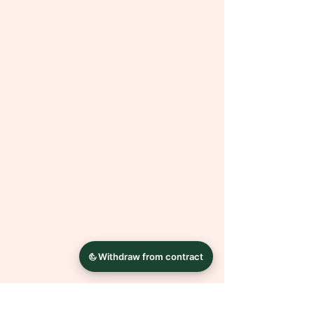
verschiedenen
Filtern & Texturen. Durch hinzufügen
von Gebrauchtspuren, Kratzern
oder Knitterfalten lasse ich die
Bilder altern. Diese Optik ist
gewollt
und kein Mangel.
Alles Andere entsteht in Handarbeit.
Dadurch ist jedes Bild ein Unikat.
Es sind auch andere Größen
möglich. Bei Fragen oder Wünschen
wende dich einfach mit einer
Nachricht an mich.
Die Farben können auf Grund
unterschiedlicher
Bildschirmkalibrierungen leicht von
der Abbildung abweichen.
Bilderrahmen dienen nur der