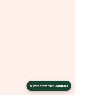
und kein Mangel.
Alles Andere entsteht in Handarbeit.
Dadurch ist jedes Bild ein Unikat.
Es sind auch andere Größen
möglich. Bei Fragen oder Wünschen
wende dich einfach mit einer
Nachricht an mich.
Die Farben können auf Grund
unterschiedlicher
Bildschirmkalibrierungen leicht von
der Abbildung abweichen.
Bilderrahmen dienen nur der
Dekoration und sind NICHT
Bestandteil des Angebotes.
Das Wasserzeichen dient als
Kopierschutz und ist auf dem
Originalbild nicht sichtbar.